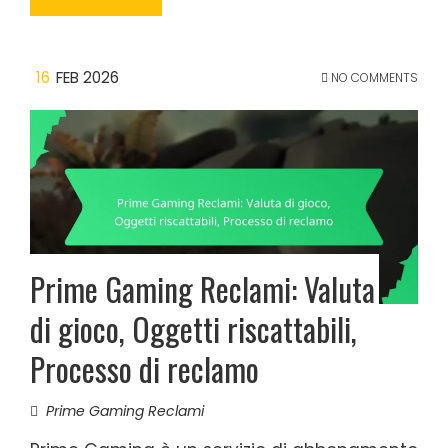
16
FEB 2026
NO COMMENTS
Prime Gaming Reclami: Valuta
di gioco, Oggetti riscattabili,
Processo di reclamo
Prime Gaming Reclami