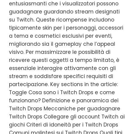
entusiasmanti che i visualizzatori possono
guadagnare guardando stream designati
su Twitch. Queste ricompense includono
tipicamente skin per i personaggi, accessori
a tema e cosmetici esclusivi per eventi,
migliorando sia il gameplay che l’appeal
visivo. Per massimizzare le possibilità di
ricevere questi oggetti a tempo limitato, è
essenziale interagire attivamente con gli
stream e soddisfare specifici requisiti di
partecipazione. Key sections in the article:
Toggle Cosa sono i Twitch Drops e come
funzionano? Definizione e panoramica dei
Twitch Drops Meccaniche per guadagnare
Twitch Drops Collegare gli account Twitch ai
giochi Criteri di idoneità per i Twitch Drops
Comuni malintesi sui Twitch Drops Quali tipi