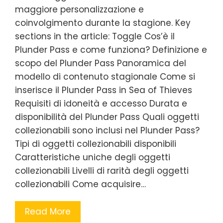
maggiore personalizzazione e
coinvolgimento durante la stagione. Key
sections in the article: Toggle Cos’è il
Plunder Pass e come funziona? Definizione e
scopo del Plunder Pass Panoramica del
modello di contenuto stagionale Come si
inserisce il Plunder Pass in Sea of Thieves
Requisiti di idoneità e accesso Durata e
disponibilità del Plunder Pass Quali oggetti
collezionabili sono inclusi nel Plunder Pass?
Tipi di oggetti collezionabili disponibili
Caratteristiche uniche degli oggetti
collezionabili Livelli di rarità degli oggetti
collezionabili Come acquisire…
Read More