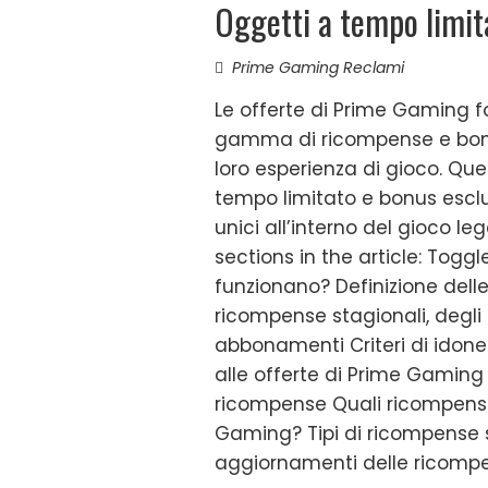
Oggetti a tempo limi
Prime Gaming Reclami
Le offerte di Prime Gaming 
gamma di ricompense e bonus
loro esperienza di gioco. Que
tempo limitato e bonus esclus
unici all’interno del gioco le
sections in the article: Tog
funzionano? Definizione dell
ricompense stagionali, degli
abbonamenti Criteri di idon
alle offerte di Prime Gaming
ricompense Quali ricompense 
Gaming? Tipi di ricompense s
aggiornamenti delle ricompe