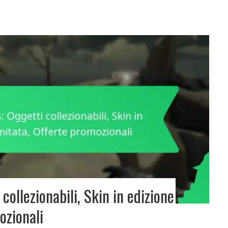
collezionabili, Skin in edizione
ozionali