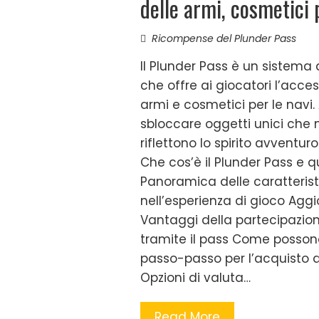
delle armi, cosmetici 
Ricompense del Plunder Pass
Il Plunder Pass è un sistema 
che offre ai giocatori l’acces
armi e cosmetici per le navi.
sbloccare oggetti unici che m
riflettono lo spirito avventur
Che cos’è il Plunder Pass e q
Panoramica delle caratterist
nell’esperienza di gioco Aggi
Vantaggi della partecipazione
tramite il pass Come possono
passo-passo per l’acquisto de
Opzioni di valuta…
Read More