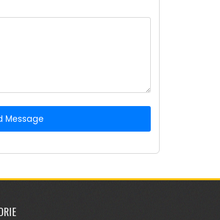
d Message
ORIE