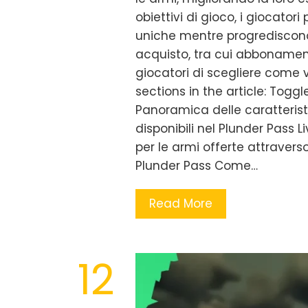
obiettivi di gioco, i giocator
uniche mentre progrediscono a
acquisto, tra cui abbonamen
giocatori di scegliere come 
sections in the article: Togg
Panoramica delle caratterist
disponibili nel Plunder Pass L
per le armi offerte attraverso
Plunder Pass Come…
Read More
12