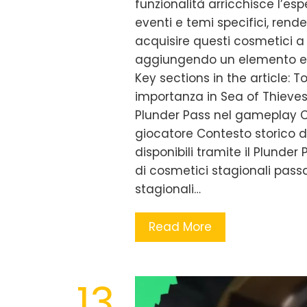
funzionalità arricchisce l’es
eventi e temi specifici, rende
acquisire questi cosmetici a
aggiungendo un elemento emo
Key sections in the article: T
importanza in Sea of Thieve
Plunder Pass nel gameplay Co
giocatore Contesto storico d
disponibili tramite il Plunder
di cosmetici stagionali pass
stagionali…
Read More
13