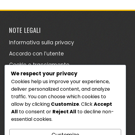
NOTE LEGALI
Informativa sulla privacy
Accordo con l’utente
Cookie e tracciamento
We respect your privacy
Mettiti in contatto
Cookies help us improve your experience,
Informazioni
deliver personalized content, and analyze
traffic. You can choose which cookies to
CATEGORIE
allow by clicking
Customize
. Click
Accept
All
to consent or
Reject All
to decline non-
Cosmetici Twitch Drops
essential cookies.
Prime Gaming Reclami