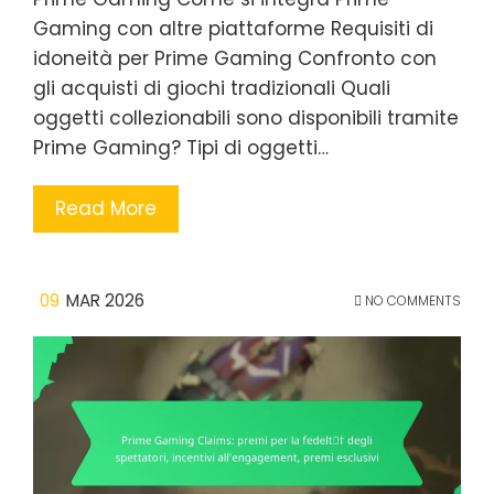
Gaming con altre piattaforme Requisiti di
idoneità per Prime Gaming Confronto con
gli acquisti di giochi tradizionali Quali
oggetti collezionabili sono disponibili tramite
Prime Gaming? Tipi di oggetti…
Read More
09
MAR 2026
NO COMMENTS