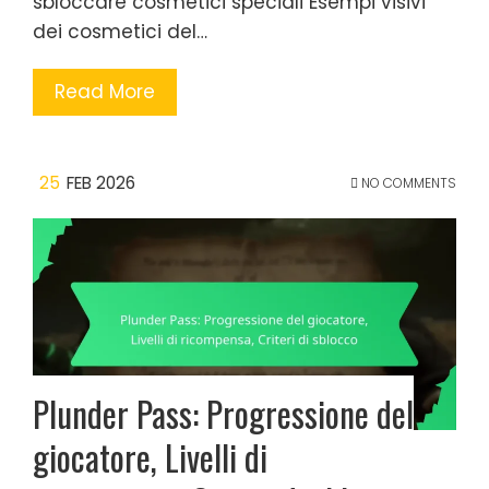
sbloccare cosmetici speciali Esempi visivi
dei cosmetici del…
Read More
25
FEB 2026
NO COMMENTS
Plunder Pass: Progressione del
giocatore, Livelli di