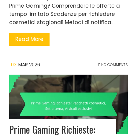
Prime Gaming? Comprendere le offerte a
tempo limitato Scadenze per richiedere
cosmetici stagionali Metodi di notifica…
Read More
03
MAR 2026
NO COMMENTS
Prime Gaming Richieste: