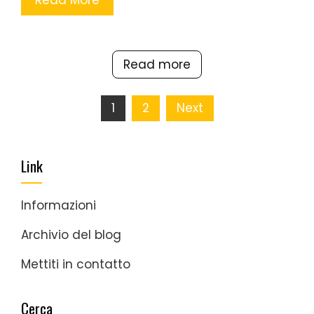
Read More
Read more
Posts
1
2
Next
pagination
Link
Informazioni
Archivio del blog
Mettiti in contatto
Cerca