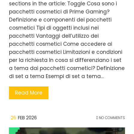
sections in the article: Toggle Cosa sono i
pacchetti cosmetici di Prime Gaming?
Definizione e componenti dei pacchetti
cosmetici Tipi di oggetti inclusi nei
pacchetti Vantaggi dell’utilizzo dei
pacchetti cosmetici Come accedere ai
pacchetti cosmetici Limitazioni e condizioni
per la richiesta In cosa si differenziano i set
a tema dai pacchetti cosmetici? Definizione
di set a tema Esempi di set a tema…
Read More
26
FEB 2026
NO COMMENTS