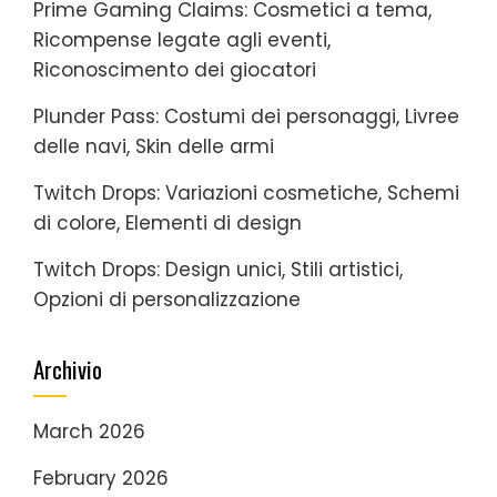
Prime Gaming Claims: Cosmetici a tema,
Ricompense legate agli eventi,
Riconoscimento dei giocatori
Plunder Pass: Costumi dei personaggi, Livree
delle navi, Skin delle armi
Twitch Drops: Variazioni cosmetiche, Schemi
di colore, Elementi di design
Twitch Drops: Design unici, Stili artistici,
Opzioni di personalizzazione
Archivio
March 2026
February 2026