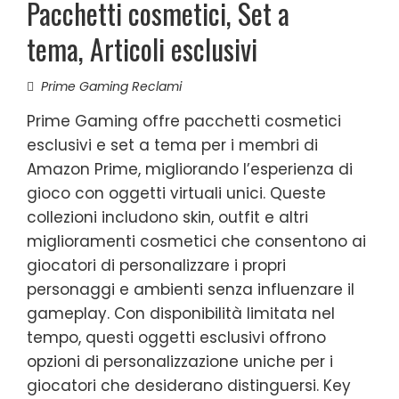
Pacchetti cosmetici, Set a
tema, Articoli esclusivi
Prime Gaming Reclami
Prime Gaming offre pacchetti cosmetici
esclusivi e set a tema per i membri di
Amazon Prime, migliorando l’esperienza di
gioco con oggetti virtuali unici. Queste
collezioni includono skin, outfit e altri
miglioramenti cosmetici che consentono ai
giocatori di personalizzare i propri
personaggi e ambienti senza influenzare il
gameplay. Con disponibilità limitata nel
tempo, questi oggetti esclusivi offrono
opzioni di personalizzazione uniche per i
giocatori che desiderano distinguersi. Key