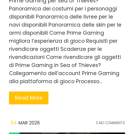
Prime Gaming per Sea of Thieves?
Panoramica dei costumi per i personaggi
disponibili Panoramica delle livree per le
navi disponibili Panoramica delle skin per le
armi disponibili Come Prime Gaming
migliora l’esperienza di gioco Requisiti per
rivendicare oggetti Scadenze per le
rivendicazioni Come rivendicare gli oggetti
di Prime Gaming in Sea of Thieves?
Collegamento dell’account Prime Gaming
alla piattaforma di gioco Processo…
Read More
04
MAR 2026
NO COMMENTS