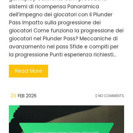
sistemi di ricompensa Panoramica
dell’impegno dei giocatori con il Plunder
Pass Impatto sulla progressione dei
giocatori Come funziona la progressione dei
giocatori nel Plunder Pass? Meccaniche di
avanzamento nel pass Sfide e compiti per
la progressione Punti esperienza richiesti…
Read More
23
FEB 2026
NO COMMENTS