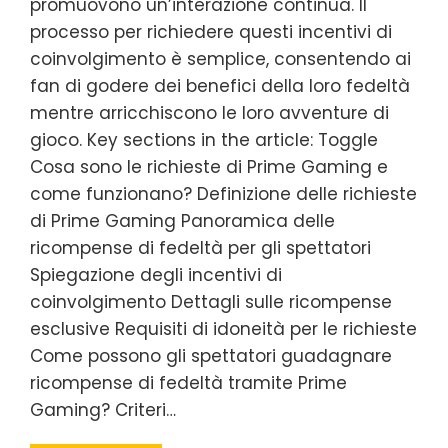
promuovono un’interazione continua. Il
processo per richiedere questi incentivi di
coinvolgimento è semplice, consentendo ai
fan di godere dei benefici della loro fedeltà
mentre arricchiscono le loro avventure di
gioco. Key sections in the article: Toggle
Cosa sono le richieste di Prime Gaming e
come funzionano? Definizione delle richieste
di Prime Gaming Panoramica delle
ricompense di fedeltà per gli spettatori
Spiegazione degli incentivi di
coinvolgimento Dettagli sulle ricompense
esclusive Requisiti di idoneità per le richieste
Come possono gli spettatori guadagnare
ricompense di fedeltà tramite Prime
Gaming? Criteri…