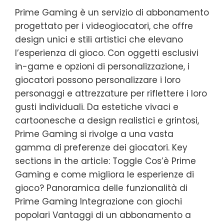
Prime Gaming è un servizio di abbonamento
progettato per i videogiocatori, che offre
design unici e stili artistici che elevano
l’esperienza di gioco. Con oggetti esclusivi
in-game e opzioni di personalizzazione, i
giocatori possono personalizzare i loro
personaggi e attrezzature per riflettere i loro
gusti individuali. Da estetiche vivaci e
cartoonesche a design realistici e grintosi,
Prime Gaming si rivolge a una vasta
gamma di preferenze dei giocatori. Key
sections in the article: Toggle Cos’è Prime
Gaming e come migliora le esperienze di
gioco? Panoramica delle funzionalità di
Prime Gaming Integrazione con giochi
popolari Vantaggi di un abbonamento a