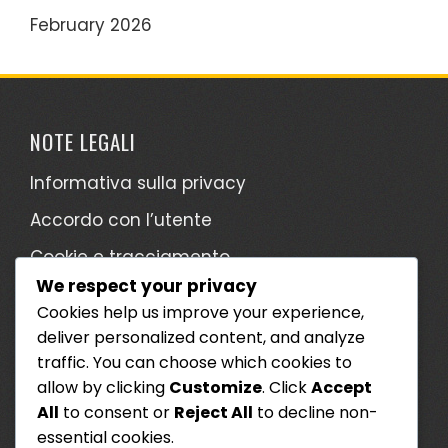
February 2026
NOTE LEGALI
Informativa sulla privacy
Accordo con l’utente
Cookie e tracciamento
We respect your privacy
Mettiti in contatto
Cookies help us improve your experience,
Informazioni
deliver personalized content, and analyze
traffic. You can choose which cookies to
CATEGORIE
allow by clicking
Customize
. Click
Accept
All
to consent or
Reject All
to decline non-
Cosmetici Twitch Drops
essential cookies.