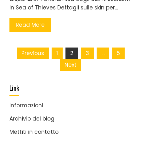
in Sea of Thieves Dettagli sulle skin per…
Read More
Posts
Previous
1
2
3
…
5
pagination
Next
Link
Informazioni
Archivio del blog
Mettiti in contatto